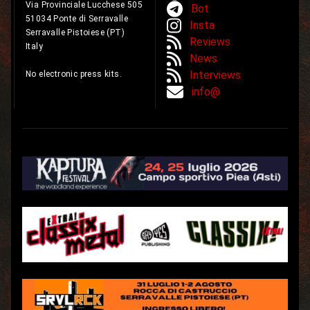
Via Provinciale Lucchese 505
Bot
51034 Ponte di Serravalle
Insta
Serravalle Pistoiese (PT)
Reviews
Italy
News
Interviews
No electronic press kits.
info@