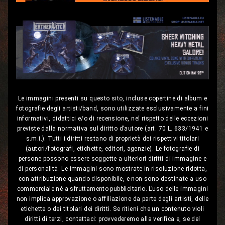
Le immagini presenti su questo sito, incluse copertine di album e
fotografie degli artisti/band, sono utilizzate esclusivamente a fini
informativi, didattici e/o di recensione, nel rispetto delle eccezioni
previste dalla normativa sul diritto d’autore (art. 70 L. 633/1941 e
s.m.i.). Tutti i diritti restano di proprietà dei rispettivi titolari
(autori/fotografi, etichette, editori, agenzie). Le fotografie di
persone possono essere soggette a ulteriori diritti di immagine e
di personalità. Le immagini sono mostrate in risoluzione ridotta,
con attribuzione quando disponibile, e non sono destinate a uso
commerciale né a sfruttamento pubblicitario. L’uso delle immagini
non implica approvazione o affiliazione da parte degli artisti, delle
etichette o dei titolari dei diritti. Se ritieni che un contenuto violi
diritti di terzi, contattaci: provvederemo alla verifica e, se del