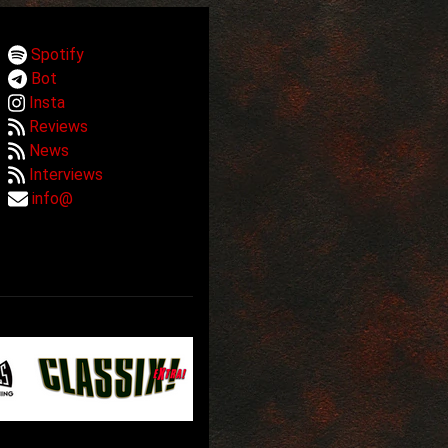
Spotify
Bot
Insta
Reviews
News
Interviews
info@