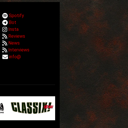
Spotify
Bot
Insta
Reviews
News
Interviews
info@