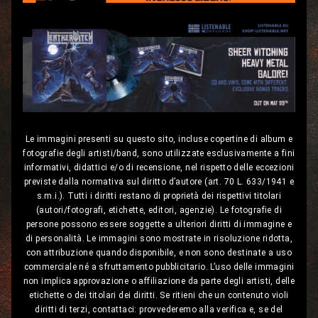
Le immagini presenti su questo sito, incluse copertine di album e
fotografie degli artisti/band, sono utilizzate esclusivamente a fini
informativi, didattici e/o di recensione, nel rispetto delle eccezioni
previste dalla normativa sul diritto d’autore (art. 70 L. 633/1941 e
s.m.i.). Tutti i diritti restano di proprietà dei rispettivi titolari
(autori/fotografi, etichette, editori, agenzie). Le fotografie di
persone possono essere soggette a ulteriori diritti di immagine e
di personalità. Le immagini sono mostrate in risoluzione ridotta,
con attribuzione quando disponibile, e non sono destinate a uso
commerciale né a sfruttamento pubblicitario. L’uso delle immagini
non implica approvazione o affiliazione da parte degli artisti, delle
etichette o dei titolari dei diritti. Se ritieni che un contenuto violi
diritti di terzi, contattaci: provvederemo alla verifica e, se del