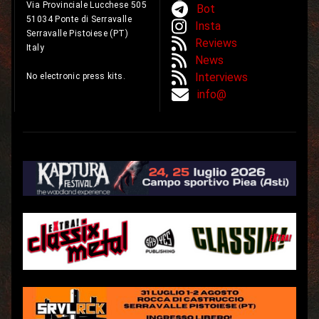
Via Provinciale Lucchese 505
Bot
51034 Ponte di Serravalle
Insta
Serravalle Pistoiese (PT)
Reviews
Italy
News
Interviews
No electronic press kits.
info@