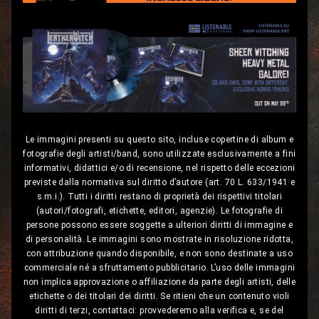
Le immagini presenti su questo sito, incluse copertine di album e
fotografie degli artisti/band, sono utilizzate esclusivamente a fini
informativi, didattici e/o di recensione, nel rispetto delle eccezioni
previste dalla normativa sul diritto d’autore (art. 70 L. 633/1941 e
s.m.i.). Tutti i diritti restano di proprietà dei rispettivi titolari
(autori/fotografi, etichette, editori, agenzie). Le fotografie di
persone possono essere soggette a ulteriori diritti di immagine e
di personalità. Le immagini sono mostrate in risoluzione ridotta,
con attribuzione quando disponibile, e non sono destinate a uso
commerciale né a sfruttamento pubblicitario. L’uso delle immagini
non implica approvazione o affiliazione da parte degli artisti, delle
etichette o dei titolari dei diritti. Se ritieni che un contenuto violi
diritti di terzi, contattaci: provvederemo alla verifica e, se del