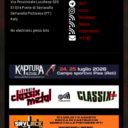
Via Provinciale Lucchese 505
Bot
51034 Ponte di Serravalle
Insta
Serravalle Pistoiese (PT)
Reviews
Italy
News
Interviews
No electronic press kits.
info@