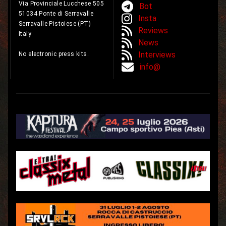
Via Provinciale Lucchese 505
Bot
51034 Ponte di Serravalle
Insta
Serravalle Pistoiese (PT)
Reviews
Italy
News
Interviews
No electronic press kits.
info@