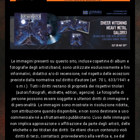
Le immagini presenti su questo sito, incluse copertine di album e
fotografie degli artisti/band, sono utilizzate esclusivamente a fini
informativi, didattici e/o di recensione, nel rispetto delle eccezioni
previste dalla normativa sul diritto d’autore (art. 70 L. 633/1941 e
s.m.i.). Tutti i diritti restano di proprietà dei rispettivi titolari
(autori/fotografi, etichette, editori, agenzie). Le fotografie di
persone possono essere soggette a ulteriori diritti di immagine e
di personalità. Le immagini sono mostrate in risoluzione ridotta,
con attribuzione quando disponibile, e non sono destinate a uso
commerciale né a sfruttamento pubblicitario. L’uso delle immagini
non implica approvazione o affiliazione da parte degli artisti, delle
etichette o dei titolari dei diritti. Se ritieni che un contenuto violi
diritti di terzi, contattaci: provvederemo alla verifica e, se del