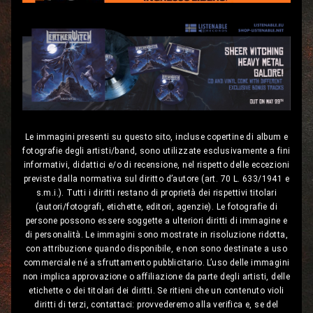
Le immagini presenti su questo sito, incluse copertine di album e
fotografie degli artisti/band, sono utilizzate esclusivamente a fini
informativi, didattici e/o di recensione, nel rispetto delle eccezioni
previste dalla normativa sul diritto d’autore (art. 70 L. 633/1941 e
s.m.i.). Tutti i diritti restano di proprietà dei rispettivi titolari
(autori/fotografi, etichette, editori, agenzie). Le fotografie di
persone possono essere soggette a ulteriori diritti di immagine e
di personalità. Le immagini sono mostrate in risoluzione ridotta,
con attribuzione quando disponibile, e non sono destinate a uso
commerciale né a sfruttamento pubblicitario. L’uso delle immagini
non implica approvazione o affiliazione da parte degli artisti, delle
etichette o dei titolari dei diritti. Se ritieni che un contenuto violi
diritti di terzi, contattaci: provvederemo alla verifica e, se del