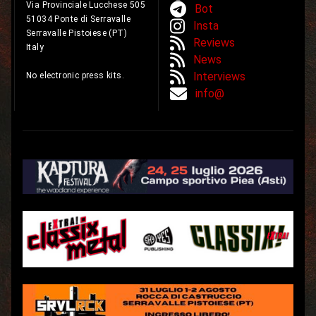
Via Provinciale Lucchese 505
Bot
51034 Ponte di Serravalle
Insta
Serravalle Pistoiese (PT)
Reviews
Italy
News
Interviews
No electronic press kits.
info@