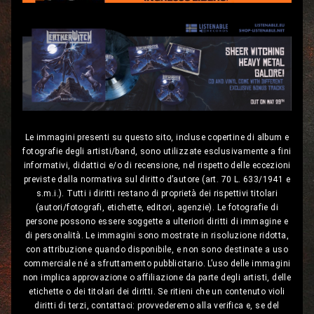
Le immagini presenti su questo sito, incluse copertine di album e
fotografie degli artisti/band, sono utilizzate esclusivamente a fini
informativi, didattici e/o di recensione, nel rispetto delle eccezioni
previste dalla normativa sul diritto d’autore (art. 70 L. 633/1941 e
s.m.i.). Tutti i diritti restano di proprietà dei rispettivi titolari
(autori/fotografi, etichette, editori, agenzie). Le fotografie di
persone possono essere soggette a ulteriori diritti di immagine e
di personalità. Le immagini sono mostrate in risoluzione ridotta,
con attribuzione quando disponibile, e non sono destinate a uso
commerciale né a sfruttamento pubblicitario. L’uso delle immagini
non implica approvazione o affiliazione da parte degli artisti, delle
etichette o dei titolari dei diritti. Se ritieni che un contenuto violi
diritti di terzi, contattaci: provvederemo alla verifica e, se del