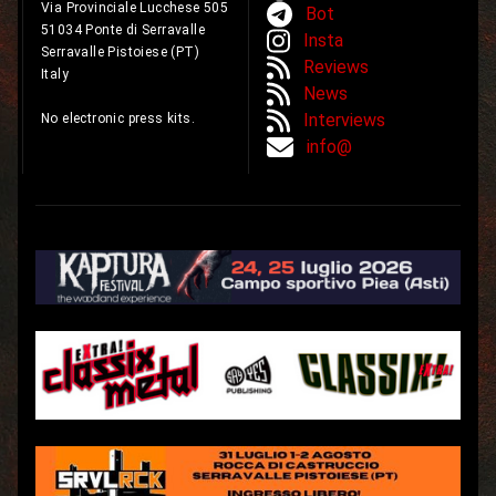
Via Provinciale Lucchese 505
Bot
51034 Ponte di Serravalle
Insta
Serravalle Pistoiese (PT)
Reviews
Italy
News
Interviews
No electronic press kits.
info@