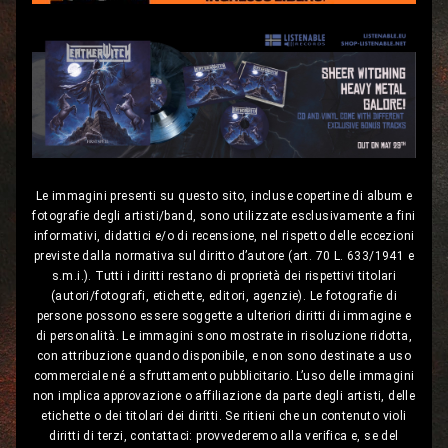
Le immagini presenti su questo sito, incluse copertine di album e
fotografie degli artisti/band, sono utilizzate esclusivamente a fini
informativi, didattici e/o di recensione, nel rispetto delle eccezioni
previste dalla normativa sul diritto d’autore (art. 70 L. 633/1941 e
s.m.i.). Tutti i diritti restano di proprietà dei rispettivi titolari
(autori/fotografi, etichette, editori, agenzie). Le fotografie di
persone possono essere soggette a ulteriori diritti di immagine e
di personalità. Le immagini sono mostrate in risoluzione ridotta,
con attribuzione quando disponibile, e non sono destinate a uso
commerciale né a sfruttamento pubblicitario. L’uso delle immagini
non implica approvazione o affiliazione da parte degli artisti, delle
etichette o dei titolari dei diritti. Se ritieni che un contenuto violi
diritti di terzi, contattaci: provvederemo alla verifica e, se del