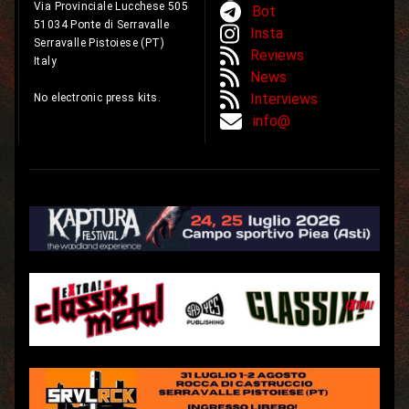
Via Provinciale Lucchese 505
Bot
51034 Ponte di Serravalle
Insta
Serravalle Pistoiese (PT)
Reviews
Italy
News
Interviews
No electronic press kits.
info@