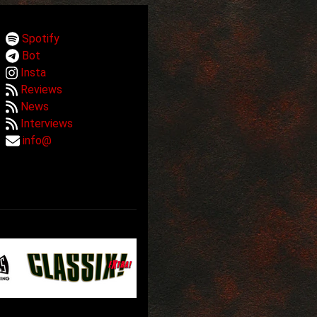
Spotify
Bot
Insta
Reviews
News
Interviews
info@