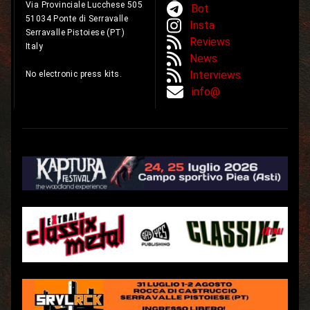
Via Provinciale Lucchese 505
Bot
51034 Ponte di Serravalle
Insta
Serravalle Pistoiese (PT)
Reviews
Italy
News
Interviews
No electronic press kits.
info@