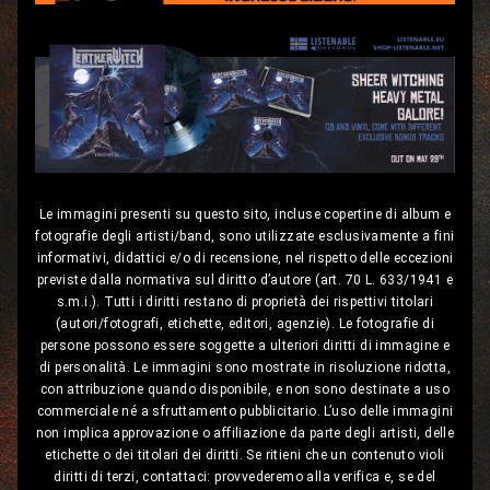
Le immagini presenti su questo sito, incluse copertine di album e
fotografie degli artisti/band, sono utilizzate esclusivamente a fini
informativi, didattici e/o di recensione, nel rispetto delle eccezioni
previste dalla normativa sul diritto d’autore (art. 70 L. 633/1941 e
s.m.i.). Tutti i diritti restano di proprietà dei rispettivi titolari
(autori/fotografi, etichette, editori, agenzie). Le fotografie di
persone possono essere soggette a ulteriori diritti di immagine e
di personalità. Le immagini sono mostrate in risoluzione ridotta,
con attribuzione quando disponibile, e non sono destinate a uso
commerciale né a sfruttamento pubblicitario. L’uso delle immagini
non implica approvazione o affiliazione da parte degli artisti, delle
etichette o dei titolari dei diritti. Se ritieni che un contenuto violi
diritti di terzi, contattaci: provvederemo alla verifica e, se del