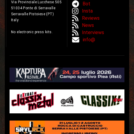
Via Provinciale Lucchese 505
Bot
51034 Ponte di Serravalle
Insta
Serravalle Pistoiese (PT)
Reviews
Italy
News
Interviews
No electronic press kits.
info@