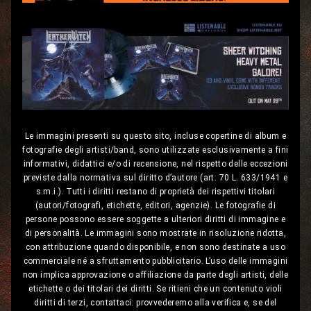
Le immagini presenti su questo sito, incluse copertine di album e
fotografie degli artisti/band, sono utilizzate esclusivamente a fini
informativi, didattici e/o di recensione, nel rispetto delle eccezioni
previste dalla normativa sul diritto d’autore (art. 70 L. 633/1941 e
s.m.i.). Tutti i diritti restano di proprietà dei rispettivi titolari
(autori/fotografi, etichette, editori, agenzie). Le fotografie di
persone possono essere soggette a ulteriori diritti di immagine e
di personalità. Le immagini sono mostrate in risoluzione ridotta,
con attribuzione quando disponibile, e non sono destinate a uso
commerciale né a sfruttamento pubblicitario. L’uso delle immagini
non implica approvazione o affiliazione da parte degli artisti, delle
etichette o dei titolari dei diritti. Se ritieni che un contenuto violi
diritti di terzi, contattaci: provvederemo alla verifica e, se del