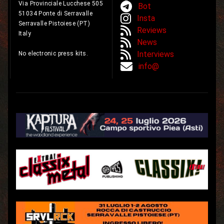
Via Provinciale Lucchese 505
Bot
51034 Ponte di Serravalle
Insta
Serravalle Pistoiese (PT)
Reviews
Italy
News
Interviews
No electronic press kits.
info@