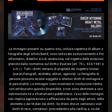
Le immagini presenti su questo sito, incluse copertine di album e
fotografie degli artisti/band, sono utilizzate esclusivamente a fini
informativi, didattici e/o di recensione, nel rispetto delle eccezioni
previste dalla normativa sul diritto d’autore (art. 70 L. 633/1941 e
s.m.i.). Tutti i diritti restano di proprietà dei rispettivi titolari
(autori/fotografi, etichette, editori, agenzie). Le fotografie di
persone possono essere soggette a ulteriori diritti di immagine e
di personalità. Le immagini sono mostrate in risoluzione ridotta,
con attribuzione quando disponibile, e non sono destinate a uso
commerciale né a sfruttamento pubblicitario. L’uso delle immagini
non implica approvazione o affiliazione da parte degli artisti, delle
etichette o dei titolari dei diritti. Se ritieni che un contenuto violi
diritti di terzi, contattaci: provvederemo alla verifica e, se del