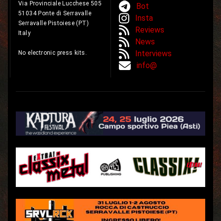
Via Provinciale Lucchese 505
Bot
51034 Ponte di Serravalle
Insta
Serravalle Pistoiese (PT)
Reviews
Italy
News
Interviews
No electronic press kits.
info@