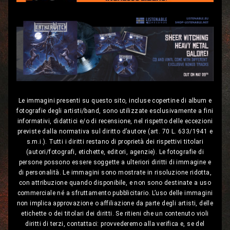
Le immagini presenti su questo sito, incluse copertine di album e
fotografie degli artisti/band, sono utilizzate esclusivamente a fini
informativi, didattici e/o di recensione, nel rispetto delle eccezioni
previste dalla normativa sul diritto d’autore (art. 70 L. 633/1941 e
s.m.i.). Tutti i diritti restano di proprietà dei rispettivi titolari
(autori/fotografi, etichette, editori, agenzie). Le fotografie di
persone possono essere soggette a ulteriori diritti di immagine e
di personalità. Le immagini sono mostrate in risoluzione ridotta,
con attribuzione quando disponibile, e non sono destinate a uso
commerciale né a sfruttamento pubblicitario. L’uso delle immagini
non implica approvazione o affiliazione da parte degli artisti, delle
etichette o dei titolari dei diritti. Se ritieni che un contenuto violi
diritti di terzi, contattaci: provvederemo alla verifica e, se del