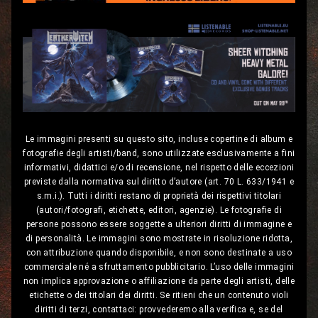
Le immagini presenti su questo sito, incluse copertine di album e
fotografie degli artisti/band, sono utilizzate esclusivamente a fini
informativi, didattici e/o di recensione, nel rispetto delle eccezioni
previste dalla normativa sul diritto d’autore (art. 70 L. 633/1941 e
s.m.i.). Tutti i diritti restano di proprietà dei rispettivi titolari
(autori/fotografi, etichette, editori, agenzie). Le fotografie di
persone possono essere soggette a ulteriori diritti di immagine e
di personalità. Le immagini sono mostrate in risoluzione ridotta,
con attribuzione quando disponibile, e non sono destinate a uso
commerciale né a sfruttamento pubblicitario. L’uso delle immagini
non implica approvazione o affiliazione da parte degli artisti, delle
etichette o dei titolari dei diritti. Se ritieni che un contenuto violi
diritti di terzi, contattaci: provvederemo alla verifica e, se del