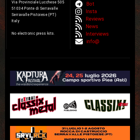
Via Provinciale Lucchese 505
Bot
51034 Ponte di Serravalle
Insta
Serravalle Pistoiese (PT)
Reviews
Italy
News
Interviews
No electronic press kits.
info@