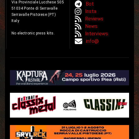
Via Provinciale Lucchese 505
Bot
51034 Ponte di Serravalle
Insta
Serravalle Pistoiese (PT)
Reviews
Italy
News
Interviews
No electronic press kits.
info@