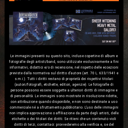
Le immagini presenti su questo sito, incluse copertine di album e
fotografie degli artisti/band, sono utilizzate esclusivamente a fini
informativi, didattici e/o di recensione, nel rispetto delle eccezioni
previste dalla normativa sul diritto d’autore (art. 70 L. 633/1941 e
s.m.i.). Tutti i diritti restano di proprietà dei rispettivi titolari
(autori/fotografi, etichette, editori, agenzie). Le fotografie di
persone possono essere soggette a ulteriori diritti di immagine e
di personalità. Le immagini sono mostrate in risoluzione ridotta,
con attribuzione quando disponibile, e non sono destinate a uso
commerciale né a sfruttamento pubblicitario. L’uso delle immagini
non implica approvazione o affiliazione da parte degli artisti, delle
etichette o dei titolari dei diritti. Se ritieni che un contenuto violi
diritti di terzi, contattaci: provvederemo alla verifica e, se del