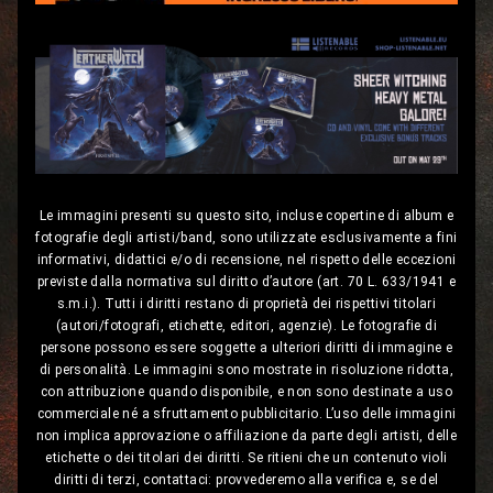
Le immagini presenti su questo sito, incluse copertine di album e
fotografie degli artisti/band, sono utilizzate esclusivamente a fini
informativi, didattici e/o di recensione, nel rispetto delle eccezioni
previste dalla normativa sul diritto d’autore (art. 70 L. 633/1941 e
s.m.i.). Tutti i diritti restano di proprietà dei rispettivi titolari
(autori/fotografi, etichette, editori, agenzie). Le fotografie di
persone possono essere soggette a ulteriori diritti di immagine e
di personalità. Le immagini sono mostrate in risoluzione ridotta,
con attribuzione quando disponibile, e non sono destinate a uso
commerciale né a sfruttamento pubblicitario. L’uso delle immagini
non implica approvazione o affiliazione da parte degli artisti, delle
etichette o dei titolari dei diritti. Se ritieni che un contenuto violi
diritti di terzi, contattaci: provvederemo alla verifica e, se del