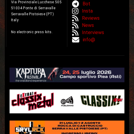
Via Provinciale Lucchese 505
Bot
51034 Ponte di Serravalle
Insta
Serravalle Pistoiese (PT)
Reviews
Italy
News
Interviews
No electronic press kits.
info@