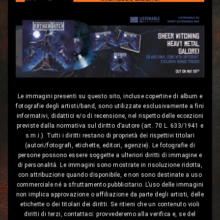
Le immagini presenti su questo sito, incluse copertine di album e
fotografie degli artisti/band, sono utilizzate esclusivamente a fini
informativi, didattici e/o di recensione, nel rispetto delle eccezioni
previste dalla normativa sul diritto d’autore (art. 70 L. 633/1941 e
s.m.i.). Tutti i diritti restano di proprietà dei rispettivi titolari
(autori/fotografi, etichette, editori, agenzie). Le fotografie di
persone possono essere soggette a ulteriori diritti di immagine e
di personalità. Le immagini sono mostrate in risoluzione ridotta,
con attribuzione quando disponibile, e non sono destinate a uso
commerciale né a sfruttamento pubblicitario. L’uso delle immagini
non implica approvazione o affiliazione da parte degli artisti, delle
etichette o dei titolari dei diritti. Se ritieni che un contenuto violi
diritti di terzi, contattaci: provvederemo alla verifica e, se del