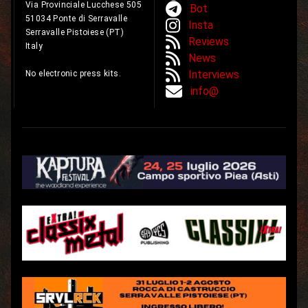
Via Provinciale Lucchese 505
Bot
51034 Ponte di Serravalle
Insta
Serravalle Pistoiese (PT)
Reviews
Italy
News
Interviews
No electronic press kits.
info@