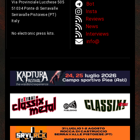
Via Provinciale Lucchese 505
Bot
51034 Ponte di Serravalle
Insta
Serravalle Pistoiese (PT)
Reviews
Italy
News
Interviews
No electronic press kits.
info@