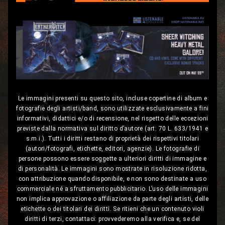
Le immagini presenti su questo sito, incluse copertine di album e
fotografie degli artisti/band, sono utilizzate esclusivamente a fini
informativi, didattici e/o di recensione, nel rispetto delle eccezioni
previste dalla normativa sul diritto d’autore (art. 70 L. 633/1941 e
s.m.i.). Tutti i diritti restano di proprietà dei rispettivi titolari
(autori/fotografi, etichette, editori, agenzie). Le fotografie di
persone possono essere soggette a ulteriori diritti di immagine e
di personalità. Le immagini sono mostrate in risoluzione ridotta,
con attribuzione quando disponibile, e non sono destinate a uso
commerciale né a sfruttamento pubblicitario. L’uso delle immagini
non implica approvazione o affiliazione da parte degli artisti, delle
etichette o dei titolari dei diritti. Se ritieni che un contenuto violi
diritti di terzi, contattaci: provvederemo alla verifica e, se del