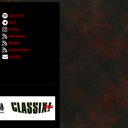
Spotify
Bot
Insta
Reviews
News
Interviews
info@