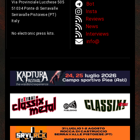
Via Provinciale Lucchese 505
Bot
51034 Ponte di Serravalle
Insta
Serravalle Pistoiese (PT)
Reviews
Italy
News
Interviews
No electronic press kits.
info@