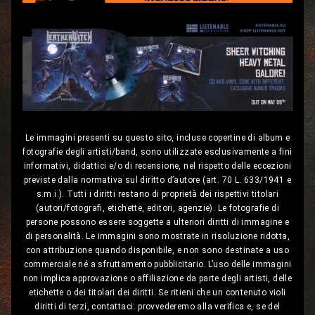
Le immagini presenti su questo sito, incluse copertine di album e
fotografie degli artisti/band, sono utilizzate esclusivamente a fini
informativi, didattici e/o di recensione, nel rispetto delle eccezioni
previste dalla normativa sul diritto d’autore (art. 70 L. 633/1941 e
s.m.i.). Tutti i diritti restano di proprietà dei rispettivi titolari
(autori/fotografi, etichette, editori, agenzie). Le fotografie di
persone possono essere soggette a ulteriori diritti di immagine e
di personalità. Le immagini sono mostrate in risoluzione ridotta,
con attribuzione quando disponibile, e non sono destinate a uso
commerciale né a sfruttamento pubblicitario. L’uso delle immagini
non implica approvazione o affiliazione da parte degli artisti, delle
etichette o dei titolari dei diritti. Se ritieni che un contenuto violi
diritti di terzi, contattaci: provvederemo alla verifica e, se del