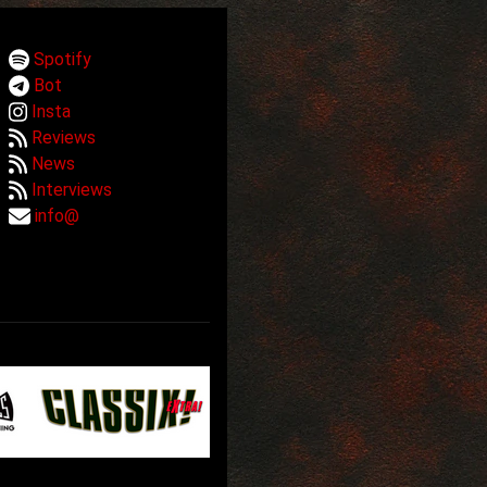
Spotify
Bot
Insta
Reviews
News
Interviews
info@