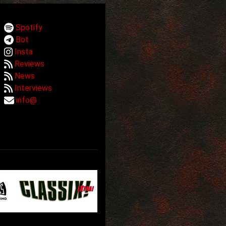
Spotify
Bot
Insta
Reviews
News
Interviews
info@