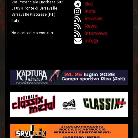
Via Provinciale Lucchese 505
Bot
51034 Ponte di Serravalle
Insta
Serravalle Pistoiese (PT)
Reviews
Italy
News
Interviews
No electronic press kits.
info@