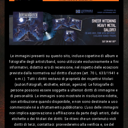
Le immagini presenti su questo sito, incluse copertine di album e
fotografie degli artisti/band, sono utilizzate esclusivamente a fini
informativi, didattici e/o di recensione, nel rispetto delle eccezioni
previste dalla normativa sul diritto d’autore (art. 70 L. 633/1941 e
s.m.i.). Tutti i diritti restano di proprietà dei rispettivi titolari
(autori/fotografi, etichette, editori, agenzie). Le fotografie di
persone possono essere soggette a ulteriori diritti di immagine e
di personalità. Le immagini sono mostrate in risoluzione ridotta,
con attribuzione quando disponibile, e non sono destinate a uso
commerciale né a sfruttamento pubblicitario. L’uso delle immagini
non implica approvazione o affiliazione da parte degli artisti, delle
etichette o dei titolari dei diritti. Se ritieni che un contenuto violi
diritti di terzi, contattaci: provvederemo alla verifica e, se del