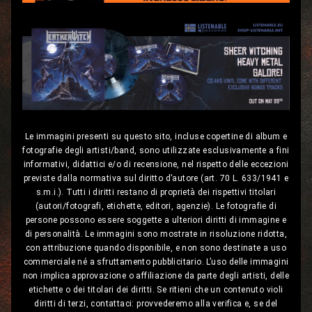
Le immagini presenti su questo sito, incluse copertine di album e
fotografie degli artisti/band, sono utilizzate esclusivamente a fini
informativi, didattici e/o di recensione, nel rispetto delle eccezioni
previste dalla normativa sul diritto d’autore (art. 70 L. 633/1941 e
s.m.i.). Tutti i diritti restano di proprietà dei rispettivi titolari
(autori/fotografi, etichette, editori, agenzie). Le fotografie di
persone possono essere soggette a ulteriori diritti di immagine e
di personalità. Le immagini sono mostrate in risoluzione ridotta,
con attribuzione quando disponibile, e non sono destinate a uso
commerciale né a sfruttamento pubblicitario. L’uso delle immagini
non implica approvazione o affiliazione da parte degli artisti, delle
etichette o dei titolari dei diritti. Se ritieni che un contenuto violi
diritti di terzi, contattaci: provvederemo alla verifica e, se del