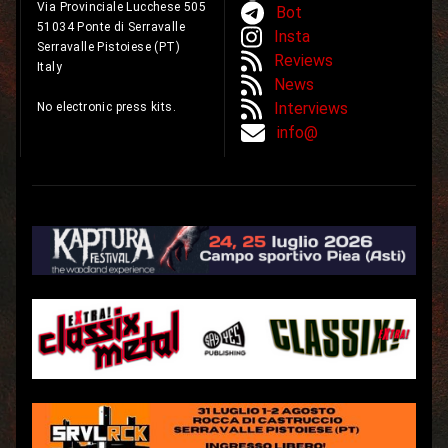
Via Provinciale Lucchese 505
Bot
51034 Ponte di Serravalle
Insta
Serravalle Pistoiese (PT)
Reviews
Italy
News
Interviews
No electronic press kits.
info@