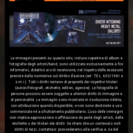
Le immagini presenti su questo sito, incluse copertine di album e
fotografie degli artisti/band, sono utilizzate esclusivamente a fini
informativi, didattici e/o di recensione, nel rispetto delle eccezioni
previste dalla normativa sul diritto d’autore (art. 70 L. 633/1941 e
s.m.i.). Tutti i diritti restano di proprietà dei rispettivi titolari
(autori/fotografi, etichette, editori, agenzie). Le fotografie di
persone possono essere soggette a ulteriori diritti di immagine e
di personalità. Le immagini sono mostrate in risoluzione ridotta,
con attribuzione quando disponibile, e non sono destinate a uso
commerciale né a sfruttamento pubblicitario. L’uso delle immagini
non implica approvazione o affiliazione da parte degli artisti, delle
etichette o dei titolari dei diritti. Se ritieni che un contenuto violi
diritti di terzi, contattaci: provvederemo alla verifica e, se del