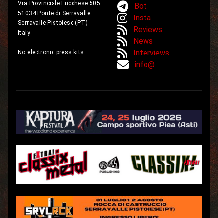
Via Provinciale Lucchese 505
Bot
51034 Ponte di Serravalle
Insta
Serravalle Pistoiese (PT)
Reviews
Italy
News
Interviews
No electronic press kits.
info@