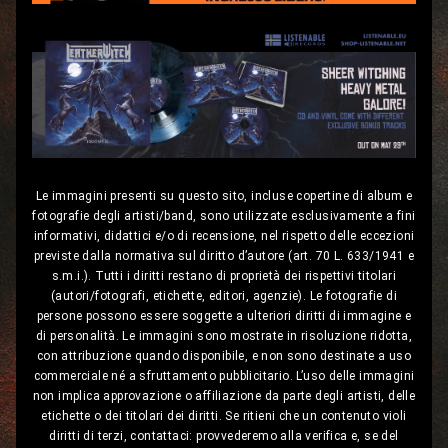
Le immagini presenti su questo sito, incluse copertine di album e
fotografie degli artisti/band, sono utilizzate esclusivamente a fini
informativi, didattici e/o di recensione, nel rispetto delle eccezioni
previste dalla normativa sul diritto d’autore (art. 70 L. 633/1941 e
s.m.i.). Tutti i diritti restano di proprietà dei rispettivi titolari
(autori/fotografi, etichette, editori, agenzie). Le fotografie di
persone possono essere soggette a ulteriori diritti di immagine e
di personalità. Le immagini sono mostrate in risoluzione ridotta,
con attribuzione quando disponibile, e non sono destinate a uso
commerciale né a sfruttamento pubblicitario. L’uso delle immagini
non implica approvazione o affiliazione da parte degli artisti, delle
etichette o dei titolari dei diritti. Se ritieni che un contenuto violi
diritti di terzi, contattaci: provvederemo alla verifica e, se del