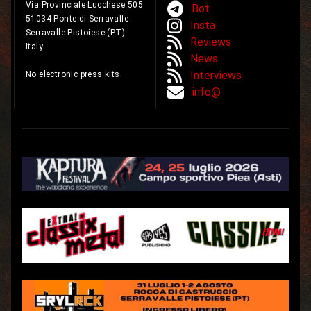
Via Provinciale Lucchese 505
Bot
51034 Ponte di Serravalle
Insta
Serravalle Pistoiese (PT)
Reviews
Italy
News
Interviews
No electronic press kits.
info@