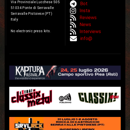
Via Provinciale Lucchese 505
Bot
51034 Ponte di Serravalle
Insta
Serravalle Pistoiese (PT)
Reviews
Italy
News
Interviews
No electronic press kits.
info@