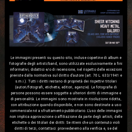
Le immagini presenti su questo sito, incluse copertine di album e
fotografie degli artisti/band, sono utilizzate esclusivamente a fini
informativi, didattici e/o di recensione, nel rispetto delle eccezioni
previste dalla normativa sul diritto d’autore (art. 70 L. 633/1941 e
s.m.i.). Tutti i diritti restano di proprietà dei rispettivi titolari
(autori/fotografi, etichette, editori, agenzie). Le fotografie di
persone possono essere soggette a ulteriori diritti di immagine e
di personalità. Le immagini sono mostrate in risoluzione ridotta,
con attribuzione quando disponibile, e non sono destinate a uso
commerciale né a sfruttamento pubblicitario. L’uso delle immagini
non implica approvazione o affiliazione da parte degli artisti, delle
etichette o dei titolari dei diritti. Se ritieni che un contenuto violi
diritti di terzi, contattaci: provvederemo alla verifica e, se del