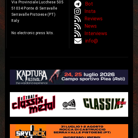
Via Provinciale Lucchese 505
Bot
51034 Ponte di Serravalle
Insta
Serravalle Pistoiese (PT)
Reviews
Italy
News
Interviews
No electronic press kits.
info@