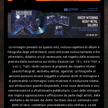
Le immagini presenti su questo sito, incluse copertine di album e
fotografie degli artisti/band, sono utilizzate esclusivamente a fini
informativi, didattici e/o di recensione, nel rispetto delle eccezioni
previste dalla normativa sul diritto d’autore (art. 70 L. 633/1941 e
s.m.i.). Tutti i diritti restano di proprietà dei rispettivi titolari
(autori/fotografi, etichette, editori, agenzie). Le fotografie di
persone possono essere soggette a ulteriori diritti di immagine e
di personalità. Le immagini sono mostrate in risoluzione ridotta,
con attribuzione quando disponibile, e non sono destinate a uso
commerciale né a sfruttamento pubblicitario. L’uso delle immagini
non implica approvazione o affiliazione da parte degli artisti, delle
etichette o dei titolari dei diritti. Se ritieni che un contenuto violi
diritti di terzi, contattaci: provvederemo alla verifica e, se del