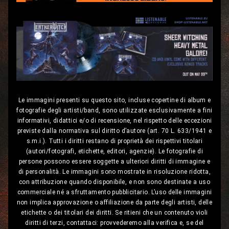
Le immagini presenti su questo sito, incluse copertine di album e
fotografie degli artisti/band, sono utilizzate esclusivamente a fini
informativi, didattici e/o di recensione, nel rispetto delle eccezioni
previste dalla normativa sul diritto d’autore (art. 70 L. 633/1941 e
s.m.i.). Tutti i diritti restano di proprietà dei rispettivi titolari
(autori/fotografi, etichette, editori, agenzie). Le fotografie di
persone possono essere soggette a ulteriori diritti di immagine e
di personalità. Le immagini sono mostrate in risoluzione ridotta,
con attribuzione quando disponibile, e non sono destinate a uso
commerciale né a sfruttamento pubblicitario. L’uso delle immagini
non implica approvazione o affiliazione da parte degli artisti, delle
etichette o dei titolari dei diritti. Se ritieni che un contenuto violi
diritti di terzi, contattaci: provvederemo alla verifica e, se del