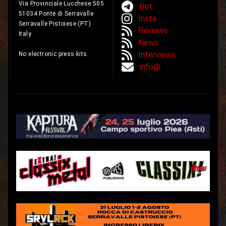
Via Provinciale Lucchese 505
Bot
51034 Ponte di Serravalle
Insta
Serravalle Pistoiese (PT)
Reviews
Italy
News
Interviews
No electronic press kits.
info@