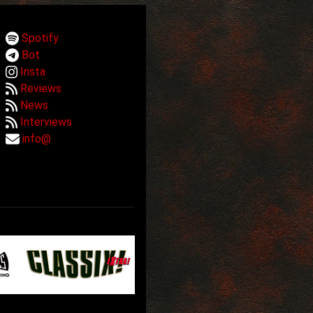
Spotify
Bot
Insta
Reviews
News
Interviews
info@