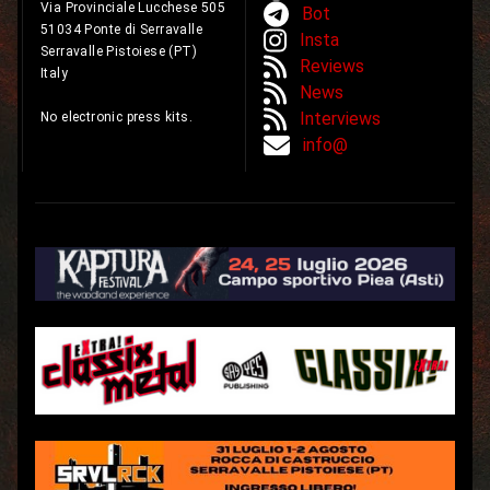
Via Provinciale Lucchese 505
Bot
51034 Ponte di Serravalle
Insta
Serravalle Pistoiese (PT)
Reviews
Italy
News
Interviews
No electronic press kits.
info@