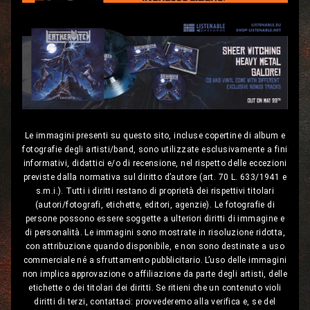
Le immagini presenti su questo sito, incluse copertine di album e
fotografie degli artisti/band, sono utilizzate esclusivamente a fini
informativi, didattici e/o di recensione, nel rispetto delle eccezioni
previste dalla normativa sul diritto d’autore (art. 70 L. 633/1941 e
s.m.i.). Tutti i diritti restano di proprietà dei rispettivi titolari
(autori/fotografi, etichette, editori, agenzie). Le fotografie di
persone possono essere soggette a ulteriori diritti di immagine e
di personalità. Le immagini sono mostrate in risoluzione ridotta,
con attribuzione quando disponibile, e non sono destinate a uso
commerciale né a sfruttamento pubblicitario. L’uso delle immagini
non implica approvazione o affiliazione da parte degli artisti, delle
etichette o dei titolari dei diritti. Se ritieni che un contenuto violi
diritti di terzi, contattaci: provvederemo alla verifica e, se del