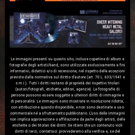
Le immagini presenti su questo sito, incluse copertine di album e
fotografie degli artisti/band, sono utilizzate esclusivamente a fini
informativi, didattici e/o di recensione, nel rispetto delle eccezioni
previste dalla normativa sul diritto d’autore (art. 70 L. 633/1941 e
s.m.i.). Tutti i diritti restano di proprietà dei rispettivi titolari
(autori/fotografi, etichette, editori, agenzie). Le fotografie di
persone possono essere soggette a ulteriori diritti di immagine e
di personalità. Le immagini sono mostrate in risoluzione ridotta,
con attribuzione quando disponibile, e non sono destinate a uso
commerciale né a sfruttamento pubblicitario. L’uso delle immagini
non implica approvazione o affiliazione da parte degli artisti, delle
etichette o dei titolari dei diritti. Se ritieni che un contenuto violi
diritti di terzi, contattaci: provvederemo alla verifica e, se del