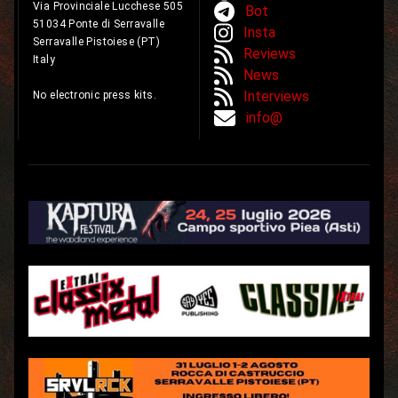
Via Provinciale Lucchese 505
Bot
51034 Ponte di Serravalle
Insta
Serravalle Pistoiese (PT)
Reviews
Italy
News
Interviews
No electronic press kits.
info@