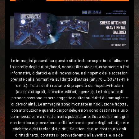
Le immagini presenti su questo sito, incluse copertine di album e
fotografie degli artisti/band, sono utilizzate esclusivamente a fini
informativi, didattici e/o di recensione, nel rispetto delle eccezioni
previste dalla normativa sul diritto d’autore (art. 70 L. 633/1941 e
s.m.i.). Tutti i diritti restano di proprietà dei rispettivi titolari
(autori/fotografi, etichette, editori, agenzie). Le fotografie di
persone possono essere soggette a ulteriori diritti di immagine e
di personalità. Le immagini sono mostrate in risoluzione ridotta,
con attribuzione quando disponibile, e non sono destinate a uso
commerciale né a sfruttamento pubblicitario. L’uso delle immagini
non implica approvazione o affiliazione da parte degli artisti, delle
etichette o dei titolari dei diritti. Se ritieni che un contenuto violi
diritti di terzi, contattaci: provvederemo alla verifica e, se del