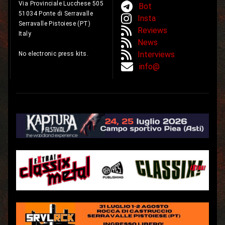
Via Provinciale Lucchese 505
Bot
51034 Ponte di Serravalle
Insta
Serravalle Pistoiese (PT)
Reviews
Italy
News
Interviews
No electronic press kits.
info@