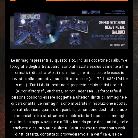
Le immagini presenti su questo sito, incluse copertine di album e
fotografie degli artisti/band, sono utilizzate esclusivamente a fini
informativi, didattici e/o di recensione, nel rispetto delle eccezioni
previste dalla normativa sul diritto d’autore (art. 70 L. 633/1941 e
s.m.i.). Tutti i diritti restano di proprietà dei rispettivi titolari
(autori/fotografi, etichette, editori, agenzie). Le fotografie di
persone possono essere soggette a ulteriori diritti di immagine e
di personalità. Le immagini sono mostrate in risoluzione ridotta,
con attribuzione quando disponibile, e non sono destinate a uso
commerciale né a sfruttamento pubblicitario. L’uso delle immagini
non implica approvazione o affiliazione da parte degli artisti, delle
etichette o dei titolari dei diritti. Se ritieni che un contenuto violi
diritti di terzi, contattaci: provvederemo alla verifica e, se del