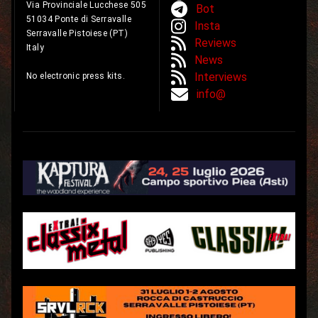
Via Provinciale Lucchese 505
Bot
51034 Ponte di Serravalle
Insta
Serravalle Pistoiese (PT)
Reviews
Italy
News
Interviews
No electronic press kits.
info@