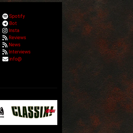
Spotify
Bot
Insta
Reviews
News
Interviews
info@