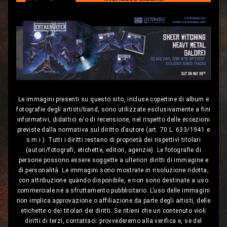
Le immagini presenti su questo sito, incluse copertine di album e
fotografie degli artisti/band, sono utilizzate esclusivamente a fini
informativi, didattici e/o di recensione, nel rispetto delle eccezioni
previste dalla normativa sul diritto d’autore (art. 70 L. 633/1941 e
s.m.i.). Tutti i diritti restano di proprietà dei rispettivi titolari
(autori/fotografi, etichette, editori, agenzie). Le fotografie di
persone possono essere soggette a ulteriori diritti di immagine e
di personalità. Le immagini sono mostrate in risoluzione ridotta,
con attribuzione quando disponibile, e non sono destinate a uso
commerciale né a sfruttamento pubblicitario. L’uso delle immagini
non implica approvazione o affiliazione da parte degli artisti, delle
etichette o dei titolari dei diritti. Se ritieni che un contenuto violi
diritti di terzi, contattaci: provvederemo alla verifica e, se del