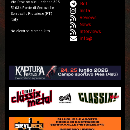
Via Provinciale Lucchese 505
Bot
51034 Ponte di Serravalle
Insta
Serravalle Pistoiese (PT)
Reviews
Italy
News
Interviews
No electronic press kits.
info@