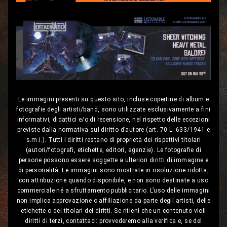
Le immagini presenti su questo sito, incluse copertine di album e
fotografie degli artisti/band, sono utilizzate esclusivamente a fini
informativi, didattici e/o di recensione, nel rispetto delle eccezioni
previste dalla normativa sul diritto d’autore (art. 70 L. 633/1941 e
s.m.i.). Tutti i diritti restano di proprietà dei rispettivi titolari
(autori/fotografi, etichette, editori, agenzie). Le fotografie di
persone possono essere soggette a ulteriori diritti di immagine e
di personalità. Le immagini sono mostrate in risoluzione ridotta,
con attribuzione quando disponibile, e non sono destinate a uso
commerciale né a sfruttamento pubblicitario. L’uso delle immagini
non implica approvazione o affiliazione da parte degli artisti, delle
etichette o dei titolari dei diritti. Se ritieni che un contenuto violi
diritti di terzi, contattaci: provvederemo alla verifica e, se del