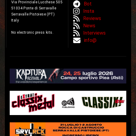
Via Provinciale Lucchese 505
Bot
51034 Ponte di Serravalle
Insta
Serravalle Pistoiese (PT)
Reviews
Italy
News
Interviews
No electronic press kits.
info@