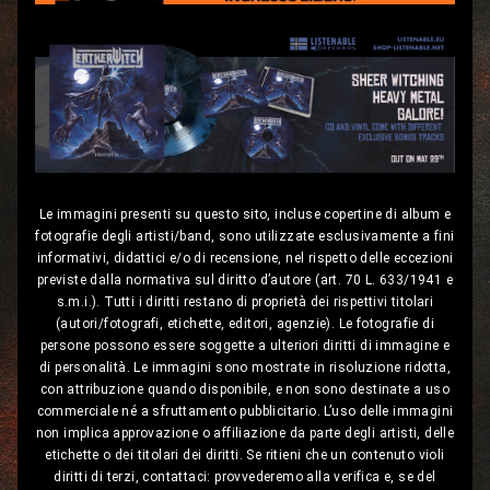
Le immagini presenti su questo sito, incluse copertine di album e
fotografie degli artisti/band, sono utilizzate esclusivamente a fini
informativi, didattici e/o di recensione, nel rispetto delle eccezioni
previste dalla normativa sul diritto d’autore (art. 70 L. 633/1941 e
s.m.i.). Tutti i diritti restano di proprietà dei rispettivi titolari
(autori/fotografi, etichette, editori, agenzie). Le fotografie di
persone possono essere soggette a ulteriori diritti di immagine e
di personalità. Le immagini sono mostrate in risoluzione ridotta,
con attribuzione quando disponibile, e non sono destinate a uso
commerciale né a sfruttamento pubblicitario. L’uso delle immagini
non implica approvazione o affiliazione da parte degli artisti, delle
etichette o dei titolari dei diritti. Se ritieni che un contenuto violi
diritti di terzi, contattaci: provvederemo alla verifica e, se del