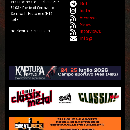
Via Provinciale Lucchese 505
Bot
51034 Ponte di Serravalle
Insta
Serravalle Pistoiese (PT)
Reviews
Italy
News
Interviews
No electronic press kits.
info@