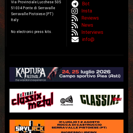
Via Provinciale Lucchese 505
Bot
51034 Ponte di Serravalle
Insta
Serravalle Pistoiese (PT)
Reviews
Italy
News
Interviews
No electronic press kits.
info@