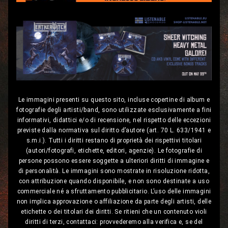
Le immagini presenti su questo sito, incluse copertine di album e
fotografie degli artisti/band, sono utilizzate esclusivamente a fini
informativi, didattici e/o di recensione, nel rispetto delle eccezioni
previste dalla normativa sul diritto d’autore (art. 70 L. 633/1941 e
s.m.i.). Tutti i diritti restano di proprietà dei rispettivi titolari
(autori/fotografi, etichette, editori, agenzie). Le fotografie di
persone possono essere soggette a ulteriori diritti di immagine e
di personalità. Le immagini sono mostrate in risoluzione ridotta,
con attribuzione quando disponibile, e non sono destinate a uso
commerciale né a sfruttamento pubblicitario. L’uso delle immagini
non implica approvazione o affiliazione da parte degli artisti, delle
etichette o dei titolari dei diritti. Se ritieni che un contenuto violi
diritti di terzi, contattaci: provvederemo alla verifica e, se del