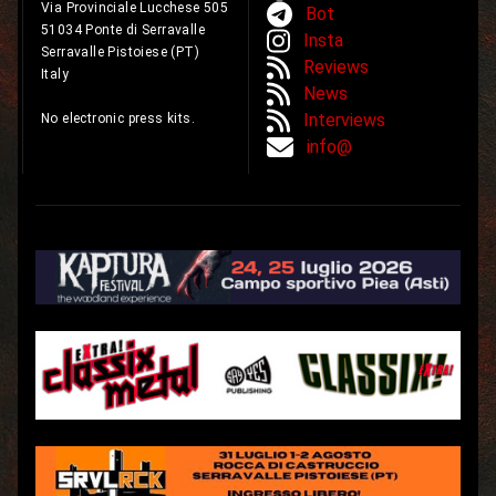
Via Provinciale Lucchese 505
Bot
51034 Ponte di Serravalle
Insta
Serravalle Pistoiese (PT)
Reviews
Italy
News
Interviews
No electronic press kits.
info@