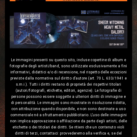
Le immagini presenti su questo sito, incluse copertine di album e
fotografie degli artisti/band, sono utilizzate esclusivamente a fini
informativi, didattici e/o di recensione, nel rispetto delle eccezioni
previste dalla normativa sul diritto d’autore (art. 70 L. 633/1941 e
s.m.i.). Tutti i diritti restano di proprietà dei rispettivi titolari
(autori/fotografi, etichette, editori, agenzie). Le fotografie di
persone possono essere soggette a ulteriori diritti di immagine e
di personalità. Le immagini sono mostrate in risoluzione ridotta,
con attribuzione quando disponibile, e non sono destinate a uso
commerciale né a sfruttamento pubblicitario. L’uso delle immagini
non implica approvazione o affiliazione da parte degli artisti, delle
etichette o dei titolari dei diritti. Se ritieni che un contenuto violi
diritti di terzi, contattaci: provvederemo alla verifica e, se del