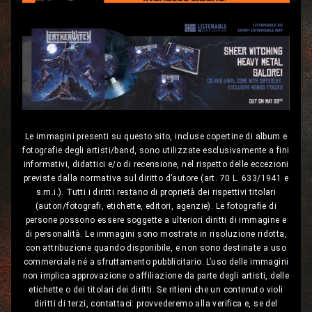
Le immagini presenti su questo sito, incluse copertine di album e
fotografie degli artisti/band, sono utilizzate esclusivamente a fini
informativi, didattici e/o di recensione, nel rispetto delle eccezioni
previste dalla normativa sul diritto d’autore (art. 70 L. 633/1941 e
s.m.i.). Tutti i diritti restano di proprietà dei rispettivi titolari
(autori/fotografi, etichette, editori, agenzie). Le fotografie di
persone possono essere soggette a ulteriori diritti di immagine e
di personalità. Le immagini sono mostrate in risoluzione ridotta,
con attribuzione quando disponibile, e non sono destinate a uso
commerciale né a sfruttamento pubblicitario. L’uso delle immagini
non implica approvazione o affiliazione da parte degli artisti, delle
etichette o dei titolari dei diritti. Se ritieni che un contenuto violi
diritti di terzi, contattaci: provvederemo alla verifica e, se del