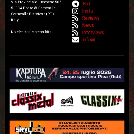
Via Provinciale Lucchese 505
Bot
51034 Ponte di Serravalle
Insta
Serravalle Pistoiese (PT)
Reviews
Italy
News
Interviews
No electronic press kits.
info@