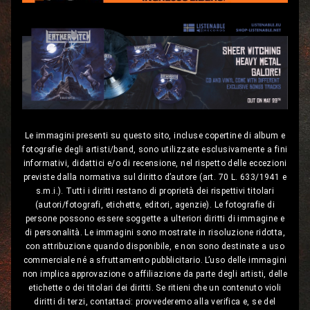
Le immagini presenti su questo sito, incluse copertine di album e
fotografie degli artisti/band, sono utilizzate esclusivamente a fini
informativi, didattici e/o di recensione, nel rispetto delle eccezioni
previste dalla normativa sul diritto d’autore (art. 70 L. 633/1941 e
s.m.i.). Tutti i diritti restano di proprietà dei rispettivi titolari
(autori/fotografi, etichette, editori, agenzie). Le fotografie di
persone possono essere soggette a ulteriori diritti di immagine e
di personalità. Le immagini sono mostrate in risoluzione ridotta,
con attribuzione quando disponibile, e non sono destinate a uso
commerciale né a sfruttamento pubblicitario. L’uso delle immagini
non implica approvazione o affiliazione da parte degli artisti, delle
etichette o dei titolari dei diritti. Se ritieni che un contenuto violi
diritti di terzi, contattaci: provvederemo alla verifica e, se del