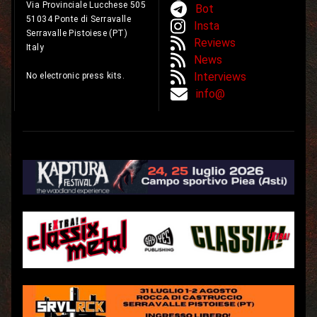
Via Provinciale Lucchese 505
Bot
51034 Ponte di Serravalle
Insta
Serravalle Pistoiese (PT)
Reviews
Italy
News
Interviews
No electronic press kits.
info@