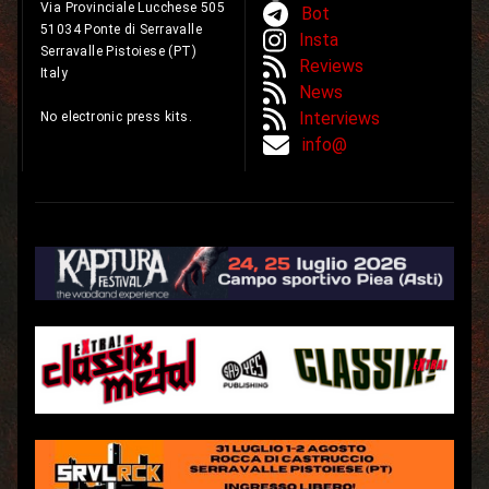
Via Provinciale Lucchese 505
Bot
51034 Ponte di Serravalle
Insta
Serravalle Pistoiese (PT)
Reviews
Italy
News
Interviews
No electronic press kits.
info@