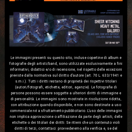
Le immagini presenti su questo sito, incluse copertine di album e
fotografie degli artisti/band, sono utilizzate esclusivamente a fini
informativi, didattici e/o di recensione, nel rispetto delle eccezioni
previste dalla normativa sul diritto d’autore (art. 70 L. 633/1941 e
s.m.i.). Tutti i diritti restano di proprietà dei rispettivi titolari
(autori/fotografi, etichette, editori, agenzie). Le fotografie di
persone possono essere soggette a ulteriori diritti di immagine e
di personalità. Le immagini sono mostrate in risoluzione ridotta,
con attribuzione quando disponibile, e non sono destinate a uso
commerciale né a sfruttamento pubblicitario. L’uso delle immagini
non implica approvazione o affiliazione da parte degli artisti, delle
etichette o dei titolari dei diritti. Se ritieni che un contenuto violi
diritti di terzi, contattaci: provvederemo alla verifica e, se del