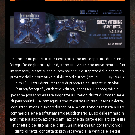
Le immagini presenti su questo sito, incluse copertine di album e
fotografie degli artisti/band, sono utilizzate esclusivamente a fini
informativi, didattici e/o di recensione, nel rispetto delle eccezioni
previste dalla normativa sul diritto d’autore (art. 70 L. 633/1941 e
s.m.i.). Tutti i diritti restano di proprietà dei rispettivi titolari
(autori/fotografi, etichette, editori, agenzie). Le fotografie di
persone possono essere soggette a ulteriori diritti di immagine e
di personalità. Le immagini sono mostrate in risoluzione ridotta,
con attribuzione quando disponibile, e non sono destinate a uso
commerciale né a sfruttamento pubblicitario. L’uso delle immagini
non implica approvazione o affiliazione da parte degli artisti, delle
etichette o dei titolari dei diritti. Se ritieni che un contenuto violi
diritti di terzi, contattaci: provvederemo alla verifica e, se del