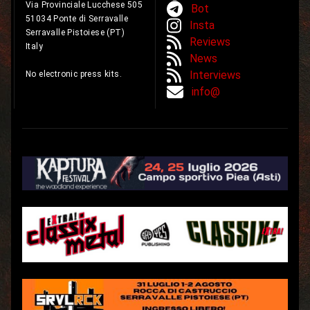
Via Provinciale Lucchese 505
Bot
51034 Ponte di Serravalle
Insta
Serravalle Pistoiese (PT)
Reviews
Italy
News
Interviews
No electronic press kits.
info@