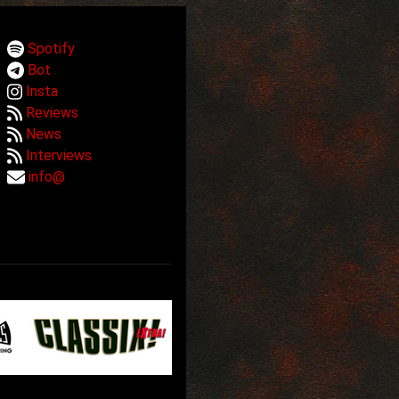
Spotify
Bot
Insta
Reviews
News
Interviews
info@