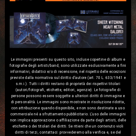
Le immagini presenti su questo sito, incluse copertine di album e
fotografie degli artisti/band, sono utilizzate esclusivamente a fini
informativi, didattici e/o di recensione, nel rispetto delle eccezioni
previste dalla normativa sul diritto d’autore (art. 70 L. 633/1941 e
s.m.i.). Tutti i diritti restano di proprietà dei rispettivi titolari
(autori/fotografi, etichette, editori, agenzie). Le fotografie di
persone possono essere soggette a ulteriori diritti di immagine e
di personalità. Le immagini sono mostrate in risoluzione ridotta,
con attribuzione quando disponibile, e non sono destinate a uso
commerciale né a sfruttamento pubblicitario. L’uso delle immagini
non implica approvazione o affiliazione da parte degli artisti, delle
etichette o dei titolari dei diritti. Se ritieni che un contenuto violi
diritti di terzi, contattaci: provvederemo alla verifica e, se del