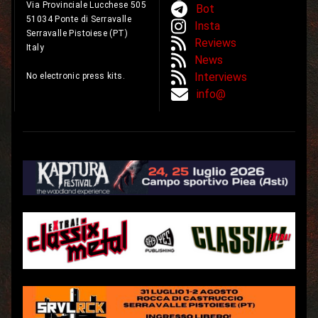
Via Provinciale Lucchese 505
Bot
51034 Ponte di Serravalle
Insta
Serravalle Pistoiese (PT)
Reviews
Italy
News
Interviews
No electronic press kits.
info@