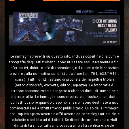
Le immagini presenti su questo sito, incluse copertine di album e
fotografie degli artisti/band, sono utilizzate esclusivamente a fini
informativi, didattici e/o di recensione, nel rispetto delle eccezioni
previste dalla normativa sul diritto d’autore (art. 70 L. 633/1941 e
s.m.i.). Tutti i diritti restano di proprietà dei rispettivi titolari
(autori/fotografi, etichette, editori, agenzie). Le fotografie di
persone possono essere soggette a ulteriori diritti di immagine e
di personalità. Le immagini sono mostrate in risoluzione ridotta,
con attribuzione quando disponibile, e non sono destinate a uso
commerciale né a sfruttamento pubblicitario. L’uso delle immagini
non implica approvazione o affiliazione da parte degli artisti, delle
etichette o dei titolari dei diritti. Se ritieni che un contenuto violi
diritti di terzi, contattaci: provvederemo alla verifica e, se del