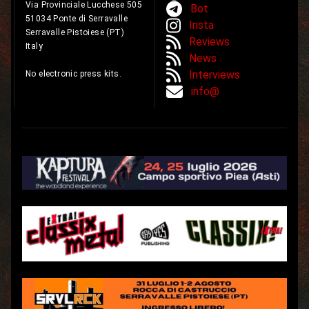
Via Provinciale Lucchese 505
Bot
51034 Ponte di Serravalle
Insta
Serravalle Pistoiese (PT)
Reviews
Italy
News
Interviews
No electronic press kits.
info@