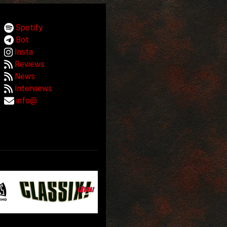
Spotify
Bot
Insta
Reviews
News
Interviews
info@