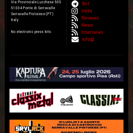
Via Provinciale Lucchese 505
Bot
51034 Ponte di Serravalle
Insta
Serravalle Pistoiese (PT)
Reviews
Italy
News
Interviews
No electronic press kits.
info@