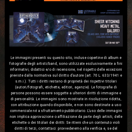
Le immagini presenti su questo sito, incluse copertine di album e
fotografie degli artisti/band, sono utilizzate esclusivamente a fini
informativi, didattici e/o di recensione, nel rispetto delle eccezioni
previste dalla normativa sul diritto d’autore (art. 70 L. 633/1941 e
s.m.i.). Tutti i diritti restano di proprietà dei rispettivi titolari
(autori/fotografi, etichette, editori, agenzie). Le fotografie di
persone possono essere soggette a ulteriori diritti di immagine e
di personalità. Le immagini sono mostrate in risoluzione ridotta,
con attribuzione quando disponibile, e non sono destinate a uso
commerciale né a sfruttamento pubblicitario. L’uso delle immagini
non implica approvazione o affiliazione da parte degli artisti, delle
etichette o dei titolari dei diritti. Se ritieni che un contenuto violi
diritti di terzi, contattaci: provvederemo alla verifica e, se del